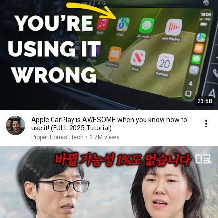
23:58
Apple CarPlay is AWESOME when you know how to
use it! (FULL 2025 Tutorial)
Proper Honest Tech
•
2.7M views