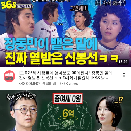
13:46
[크큭365] 사람들이 엄마보고 00이란다!! 장동민 말에
진짜 열받은 신봉선ㅋㅋ #대화가필요해 | KBS 방송
KBS COMEDY: 크큭티비
•
343K views