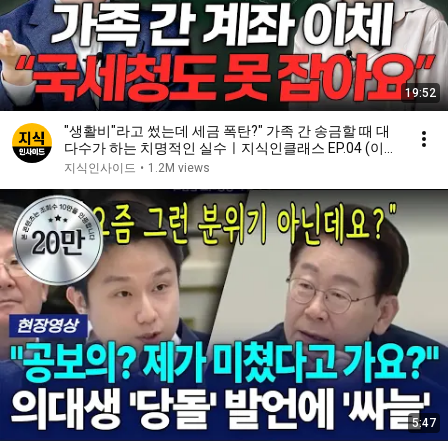
19:52
"생활비"라고 썼는데 세금 폭탄?" 가족 간 송금할 때 대
다수가 하는 치명적인 실수ㅣ지식인클래스 EP.04 (이장
원 2부)
지식인사이드
•
1.2M views
5:47