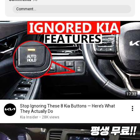
Comment...
17:32
Stop Ignoring These 8 Kia Buttons — Here’s What
They Actually Do
Kia Insider
•
28K views