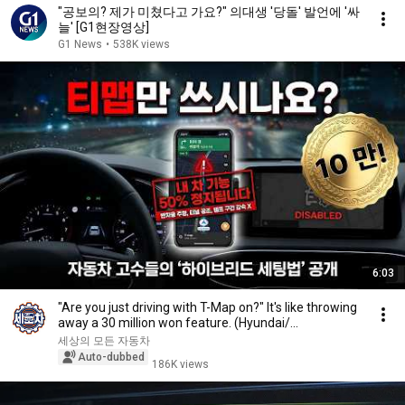
"공보의? 제가 미쳤다고 가요?" 의대생 '당돌' 발언에 '싸
늘' [G1현장영상]
G1 News
•
538K views
6:03
"Are you just driving with T-Map on?" It's like throwing
away a 30 million won feature. (Hyundai/...
세상의 모든 자동차
Auto-dubbed
186K views