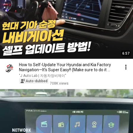
6:57
How to Self-Update Your Hyundai and Kia Factory
Navigation—It’s Super Easy!! (Make sure to do it ...
"J Auto Lab | 자동차정비제이"
Auto-dubbed
708K views