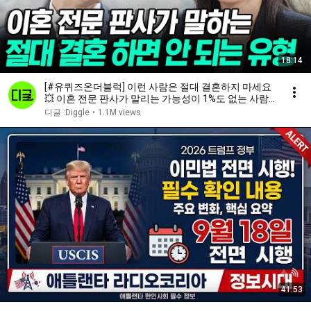
18:14
[#유퀴즈온더블럭] 이런 사람은 절대 결혼하지 마세요
💥 이혼 전문 판사가 말리는 가능성이 1%도 없는 사람
들🚨
디글 :Diggle
•
1.1M views
41:53