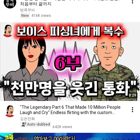
처음부터 끝까지
방콕무비
New
416K views
8:29
"The Legendary Part 6 That Made 10 Million People
Laugh and Cry" Endless flirting with the custom...
깊은만화
Auto-dubbed
642K views