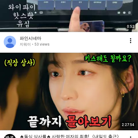
0:52
파인시네마
지워이
•
53 views
2:27:54
🔥돌싱 상사를🔥 사랑한 여자의 최후! 《내일도 출근》