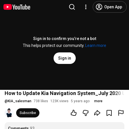
Open App
Sign in to confirm you’re not a bot
This helps protect our community.
Learn more
Sign in
How to Update Kia Navigation System_July 2020 
@
KIA_salesman
738 likes
123K views
5 years ago
more
Subscribe
Comments
93