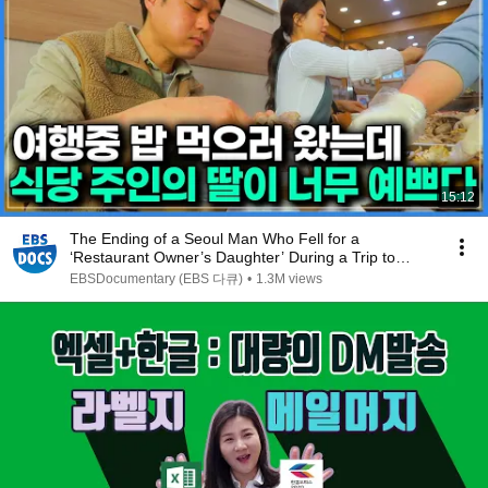
15:12
The Ending of a Seoul Man Who Fell for a
‘Restaurant Owner’s Daughter’ During a Trip to
Mokpo | K...
EBSDocumentary (EBS 다큐)
•
1.3M views