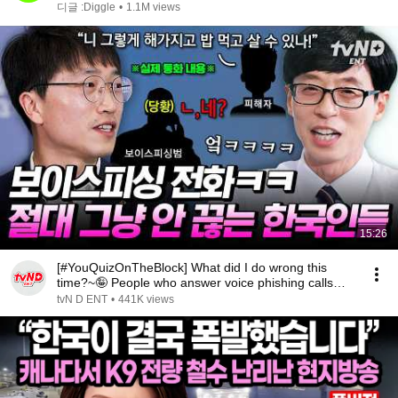
들🚨
디글 :Diggle
•
1.1M views
15:26
[#YouQuizOnTheBlock] What did I do wrong this
time?~🤪 People who answer voice phishing calls
and ...
tvN D ENT
•
441K views