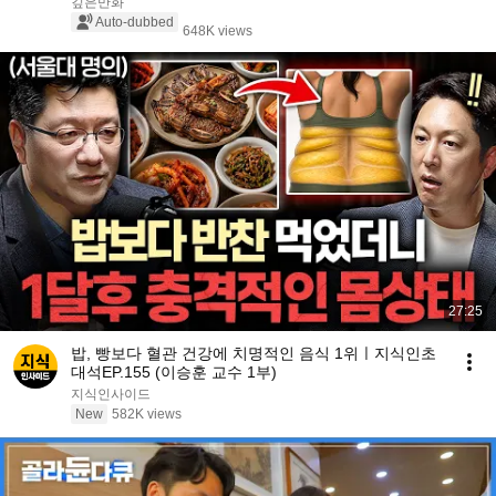
깊은만화
Auto-dubbed
648K views
27:25
밥, 빵보다 혈관 건강에 치명적인 음식 1위ㅣ지식인초
대석EP.155 (이승훈 교수 1부)
지식인사이드
New
582K views