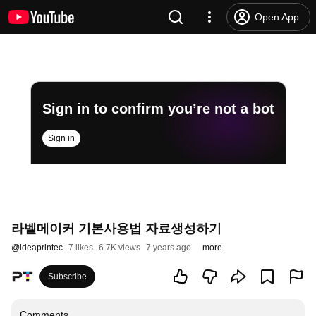
Open App
Sign in to confirm you’re not a bot
Sign in
라벨메이커 기본사용법 자료생성하기
@
ideaprintec
7 likes
6.7K views
7 years ago
more
Subscribe
Comments