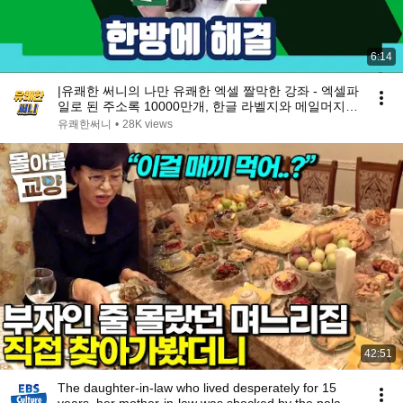
6:14
|유쾌한 써니의 나만 유쾌한 엑셀 짤막한 강좌 - 엑셀파
일로 된 주소록 10000만개, 한글 라벨지와 메일머지
기능을 이용하여 DM발송 손쉽게 한번에 해결할 수 있
유쾌한써니
•
28K views
어요
42:51
The daughter-in-law who lived desperately for 15