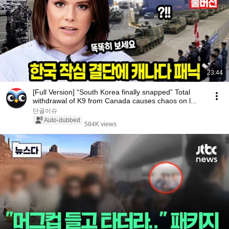
23:44
[Full Version] “South Korea finally snapped” Total
withdrawal of K9 from Canada causes chaos on l...
단골이슈
Auto-dubbed
584K views