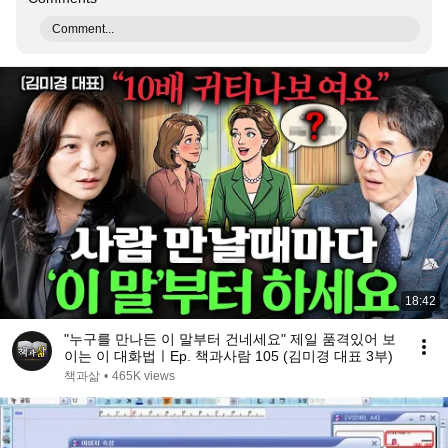
Comment...
18:42
"누구를 만나든 이 말부터 건네세요" 제일 품격있어 보
이는 이 대화법ㅣEp. 책과사람 105 (김미경 대표 3부)
책과삶
•
465K views