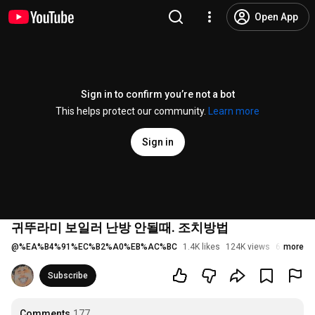
Open App
Sign in to confirm you’re not a bot
This helps protect our community.
Learn more
Sign in
귀뚜라미 보일러 난방 안될때. 조치방법
@
%EA%B4%91%EC%B2%A0%EB%AC%BC
1.4K likes
124K views
6 years a
more
Subscribe
Comments
177