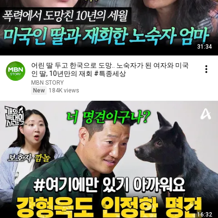
31:34
어린 딸 두고 한국으로 도망.. 노숙자가 된 여자와 미국
인 딸, 10년만의 재회 #특종세상
MBN STORY
New
184K views
16:32