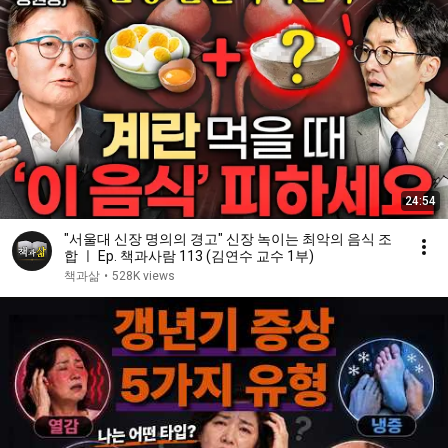
24:54
"서울대 신장 명의의 경고" 신장 녹이는 최악의 음식 조
합 ㅣ Ep. 책과사람 113 (김연수 교수 1부)
책과삶
•
528K views