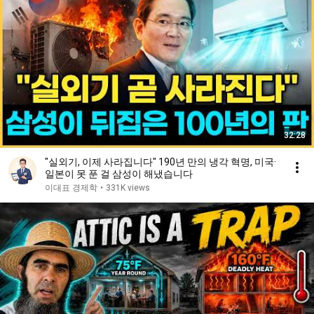
32:28
"실외기, 이제 사라집니다" 190년 만의 냉각 혁명, 미국·
일본이 못 푼 걸 삼성이 해냈습니다
이대표 경제학
•
331K views