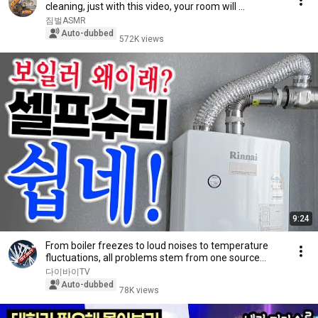
cleaning, just with this video, your room will ...
짐벌ASMR
Auto-dubbed
572K views
9:24
From boiler freezes to loud noises to temperature
fluctuations, all problems stem from one source...
다이바이TV
Auto-dubbed
78K views