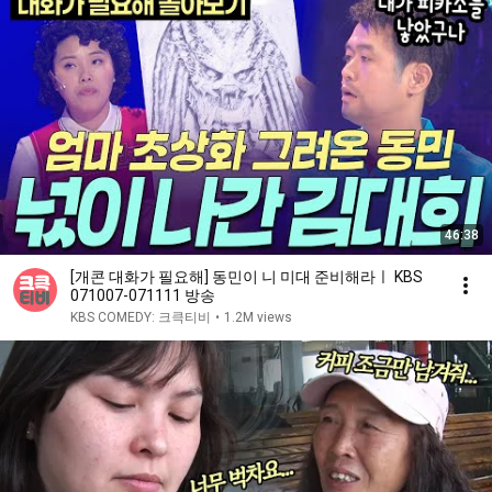
46:38
[개콘 대화가 필요해] 동민이 니 미대 준비해라ㅣ KBS
071007-071111 방송
KBS COMEDY: 크큭티비
•
1.2M views