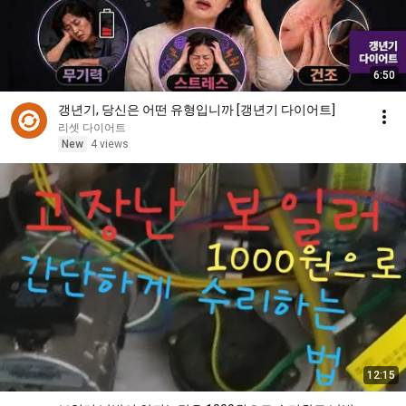
6:50
갱년기, 당신은 어떤 유형입니까 [갱년기 다이어트]
리셋 다이어트
New
4 views
12:15