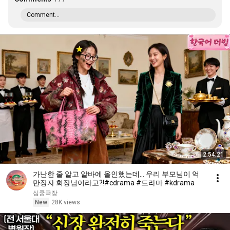
Comment...
2:54:21
가난한 줄 알고 알바에 올인했는데... 우리 부모님이 억
만장자 회장님이라고?!#cdrama #드라마 #kdrama
심쿵극장
New
28K views