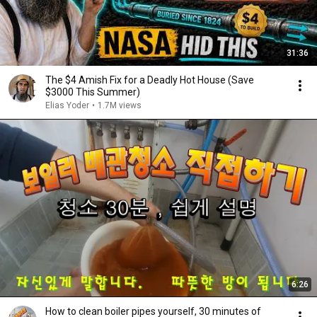
31:36
The $4 Amish Fix for a Deadly Hot House (Save
$3000 This Summer)
Elias Yoder
•
1.7M views
6:26
How to clean boiler pipes yourself, 30 minutes of