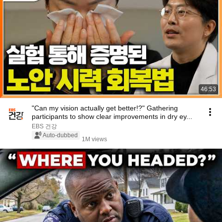
46:53
"Can my vision actually get better!?" Gathering
participants to show clear improvements in dry ey...
EBS 건강
Auto-dubbed
1M views