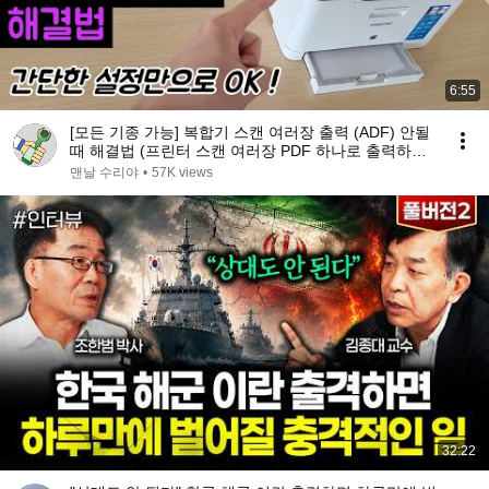
6:55
[모든 기종 가능] 복합기 스캔 여러장 출력 (ADF) 안될
때 해결법 (프린터 스캔 여러장 PDF 하나로 출력하는
방법)
맨날 수리야
•
57K views
32:22