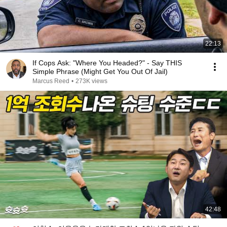
22:13
If Cops Ask: "Where You Headed?" - Say THIS
Simple Phrase (Might Get You Out Of Jail)
Marcus Reed
•
273K views
42:48