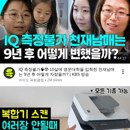
44:37
IQ 측정불가🧠🤓 10살에 명문대학을 입학한 천재남매
는 9년 후 어떻게 자랐을까? | KBS 방송
여의도 육퇴클럽
•
2M views