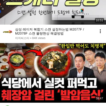
10:51
삼성 레이저 복합기 스캔 설정하는법 M2077F /
M2078F 스캔 불량현상 해결방법
아저씨스타
•
84K views
38:47