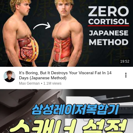
19:52
It's Boring, But It Destroys Your Visceral Fat In 14
Days (Japanese Method)
Max German
•
1.1M views