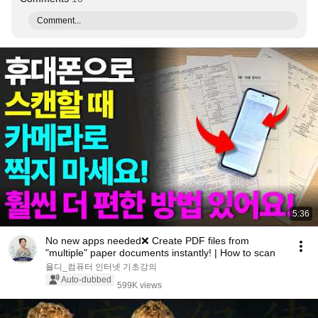
Comment...
5:36
No new apps needed❌ Create PDF files from
"multiple" paper documents instantly! | How to scan
욜디_컴퓨터 인터넷 기초강의
Auto-dubbed
599K views