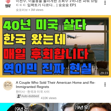
이천수, 이을용을 놀라게한 조회수 1억나온 파워 슈팅
ㄷㄷㄷ 임팩트가 다르다... | 슛슛슛 EP1
슛포러브
•
3M views
29:23
A Couple Who Sold Their American Home and Re-
Immigranted Regrets
한미사 - 한국과 미국 사이
Auto-dubbed
410K views