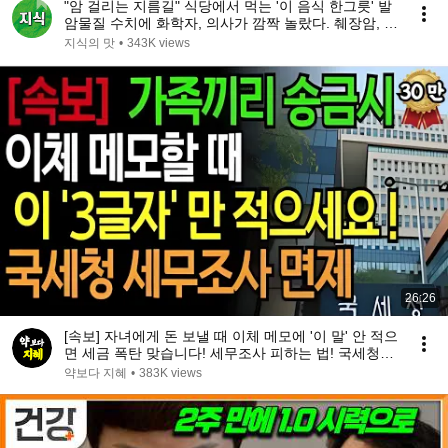
"암 걸리는 지름길" 식당에서 먹는 '이 음식 한그릇' 발
암물질 수치에 화학자, 의사가 깜짝 놀랐다. 췌장암, 치
매 걸리기 싫다면 절대 먹지 마세요 (암 명강의)
지식의 맛
•
343K views
26:26
[속보] 자녀에게 돈 보낼 때 이체 메모에 '이 말' 안 적으
면 세금 폭탄 맞습니다! 세무조사 피하는 법! 국세청도
인정하는 작성법 공개 | 인생지혜 | 행복노후 | 오디오
약보다 지혜
•
383K views
북