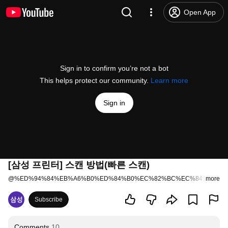
Open App
Sign in to confirm you’re not a bot
This helps protect our community.
Learn more
Sign in
[삼성 프린터] 스캔 방법(빠른 스캔)
@
%ED%94%84%EB%A6%B0%ED%84%B0%EC%82%BC%EC%84%B1
more
43
Subscribe
Comments
10