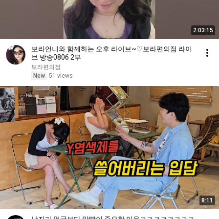
2:03:15
보라언니와 함께하는 오후 라이브~♡보라편의점 라이
브 방송0806 2부
보라편의점
New
51 views
8:11