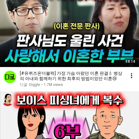
18:14
[#유퀴즈온더블럭] 가장 가슴 아팠던 이혼 판결💧 병상
의 아내와 함께하기 위한 최후의 방법이었던 이혼😢
디글 :Diggle
•
1.7M views