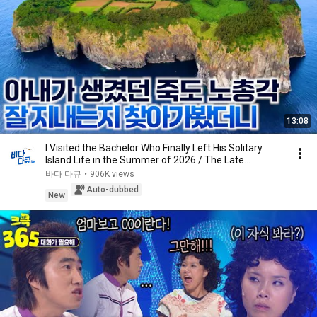
13:08
I Visited the Bachelor Who Finally Left His Solitary
Island Life in the Summer of 2026 / The Late...
바다 다큐
•
906K views
Auto-dubbed
New