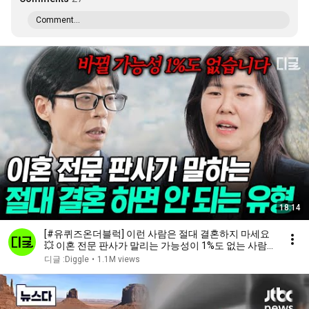
Comment...
18:14
[#유퀴즈온더블럭] 이런 사람은 절대 결혼하지 마세요
💥 이혼 전문 판사가 말리는 가능성이 1%도 없는 사람
들🚨
디글 :Diggle
•
1.1M views