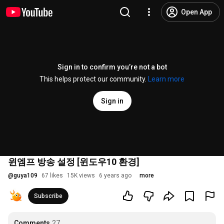
Open App
Sign in to confirm you’re not a bot
This helps protect our community.
Learn more
Sign in
윈엠프 방송 설정 [윈도우10 환경]
@
guya109
67 likes
15K views
6 years ago
more
Subscribe
Comments
27