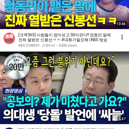
13:46
[크큭365] 사람들이 엄마보고 00이란다!! 장동민 말에
진짜 열받은 신봉선ㅋㅋ #대화가필요해 | KBS 방송
KBS COMEDY: 크큭티비
•
343K views
5:47