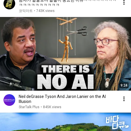
남자가 얼굴보다 말빨이 중요한 이유ㅋㅋㅋㅋㅋㅋㅋㅋ
ㅋㅋㅋㅋㅋㅋㅋㅋㅋㅋ
코믹마트
•
743K views
9:24
Neil deGrasse Tyson And Jaron Lanier on the AI
Illusion
StarTalk Plus
•
845K views