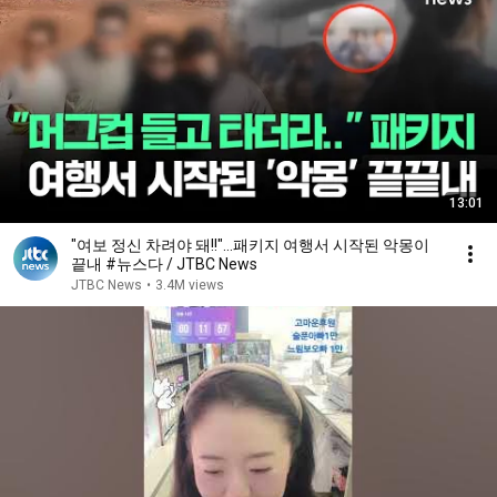
13:01
"여보 정신 차려야 돼!!"…패키지 여행서 시작된 악몽이
끝내 #뉴스다 / JTBC News
JTBC News
•
3.4M views