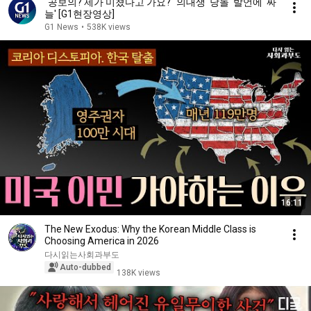
"공보의? 제가 미쳤다고 가요?" 의대생 '당돌' 발언에 '싸
늘' [G1현장영상]
G1 News
•
538K views
16:11
The New Exodus: Why the Korean Middle Class is
Choosing America in 2026
다시읽는사회과부도
Auto-dubbed
138K views