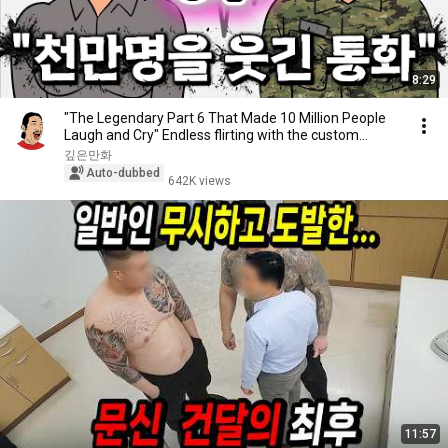
8:29
"The Legendary Part 6 That Made 10 Million People
Laugh and Cry" Endless flirting with the custom...
깊은만화
Auto-dubbed
642K views
11:57