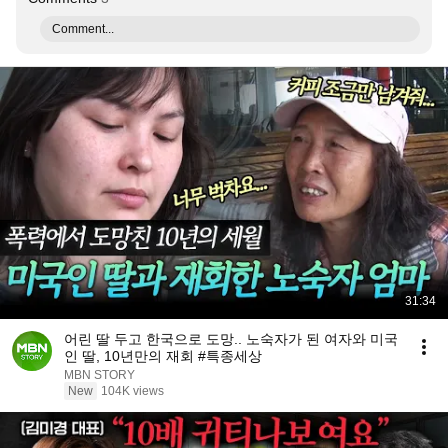
Comment...
31:34
어린 딸 두고 한국으로 도망.. 노숙자가 된 여자와 미국
인 딸, 10년만의 재회 #특종세상
MBN STORY
New
104K views