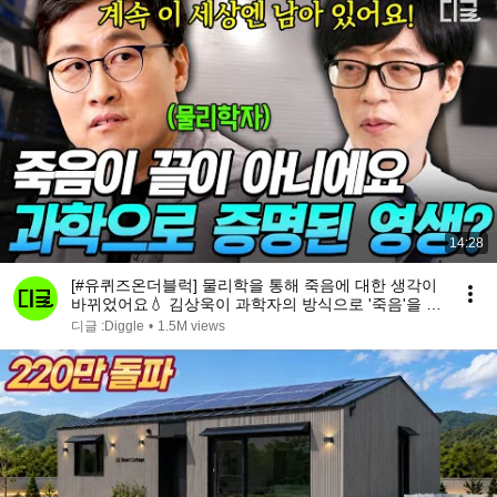
14:28
[#유퀴즈온더블럭] 물리학을 통해 죽음에 대한 생각이
바뀌었어요💧 김상욱이 과학자의 방식으로 '죽음'을 받
아들이는 법
디글 :Diggle
•
1.5M views