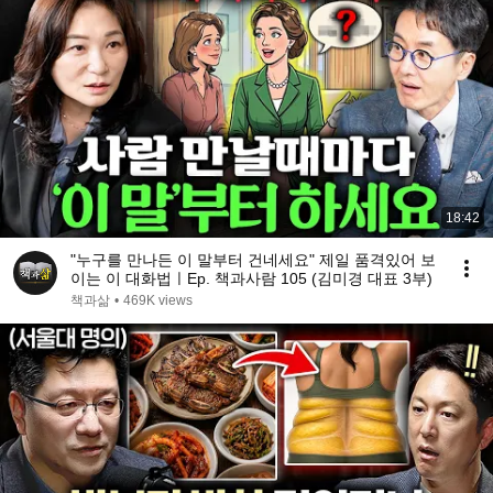
18:42
"누구를 만나든 이 말부터 건네세요" 제일 품격있어 보
이는 이 대화법ㅣEp. 책과사람 105 (김미경 대표 3부)
책과삶
•
469K views