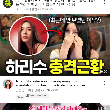
IQ 측정불가🧠🤓 10살에 명문대학을 입학한 천재남매
는 9년 후 어떻게 자랐을까? | KBS 방송
여의도 육퇴클럽
•
2M views
26:50
A candid confession covering everything from
scandals during her prime to divorce and her
experie...
안선영의 이중생활
•
267K views
Auto-dubbed
New