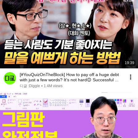
19:39
[#YouQuizOnTheBlock] How to pay off a huge debt
with just a few words? It’s not hard😊 Successful ...
디글 :Diggle
•
1.4M views