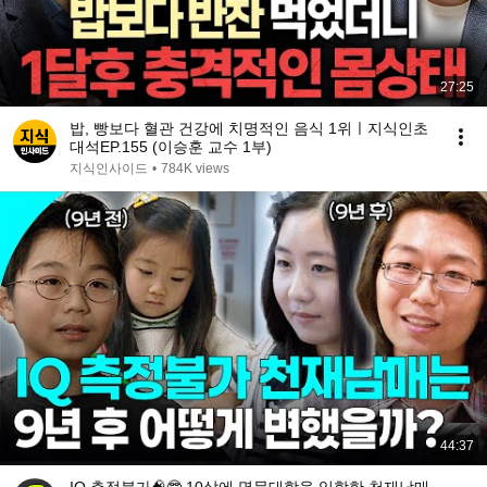
27:25
밥, 빵보다 혈관 건강에 치명적인 음식 1위ㅣ지식인초
대석EP.155 (이승훈 교수 1부)
지식인사이드
•
784K views
44:37