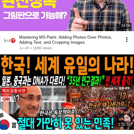
14:06
Mastering MS Paint: Adding Photos Over Photos,
Adding Text, and Cropping Images
누나IT
•
166K views
1:20:32