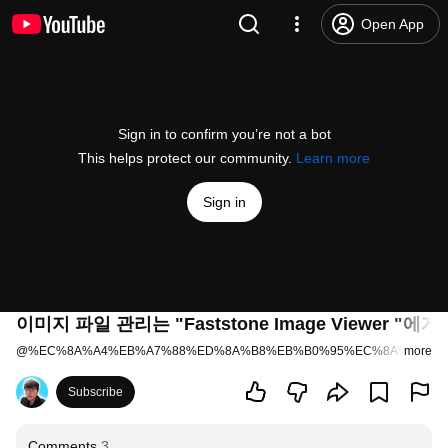
Open App
Sign in to confirm you’re not a bot
This helps protect our community.
Learn more
Sign in
이미지 파일 관리는 "Faststone Image Viewer
@
%EC%8A%A4%EB%A7%88%ED%8A%B8%EB%B0%95%EC%8A%A4
more
37 
Subscribe
Comments
3