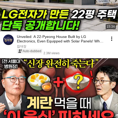
15:34
Unveiled: A 22-Pyeong House Built by LG
Electronics, Even Equipped with Solar Panels! What
Happen...
집대장
Auto-dubbed
2.3M views