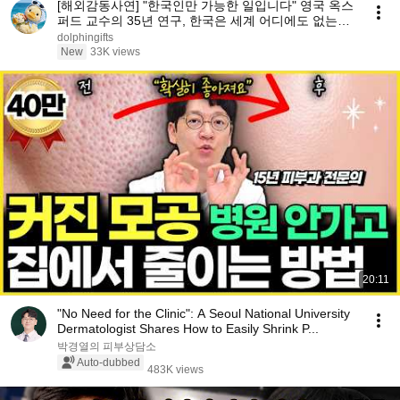
[해외감동사연] "한국인만 가능한 일입니다" 영국 옥스
퍼드 교수의 35년 연구, 한국은 세계 어디에도 없는
DNA를 가진 민족이다
dolphingifts
New
33K views
20:11
"No Need for the Clinic": A Seoul National University
Dermatologist Shares How to Easily Shrink P...
박경열의 피부상담소
Auto-dubbed
483K views